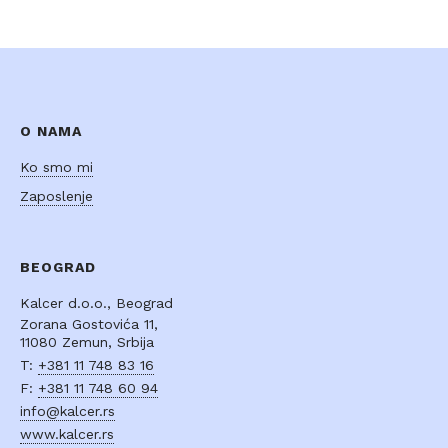
O NAMA
Ko smo mi
Zaposlenje
BEOGRAD
Kalcer d.o.o., Beograd
Zorana Gostovića 11,
11080 Zemun, Srbija
T:
+381 11 748 83 16
F:
+381 11 748 60 94
info@kalcer.rs
www.kalcer.rs