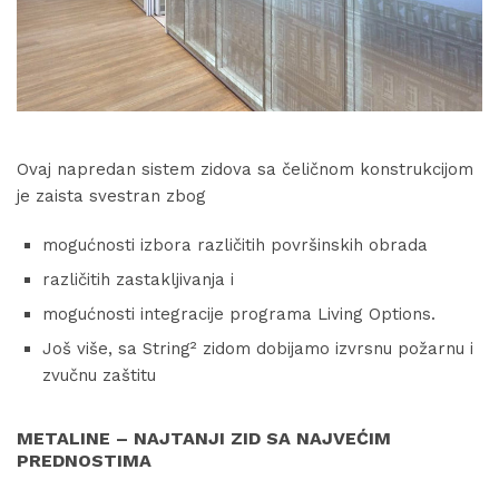
Ovaj napredan sistem zidova sa čeličnom konstrukcijom
je zaista svestran zbog
mogućnosti izbora različitih površinskih obrada
različitih zastakljivanja i
mogućnosti integracije programa Living Options.
Još više, sa String² zidom dobijamo izvrsnu požarnu i
zvučnu zaštitu
METALINE – NAJTANJI ZID SA NAJVEĆIM
PREDNOSTIMA