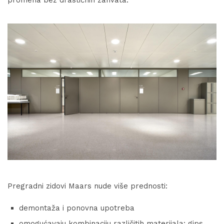
promena bez drastičnih zahvata.
Pregradni zidovi Maars nude više prednosti:
demontaža i ponovna upotreba
omogućavaju kombinaciju različitih materijala: gips,