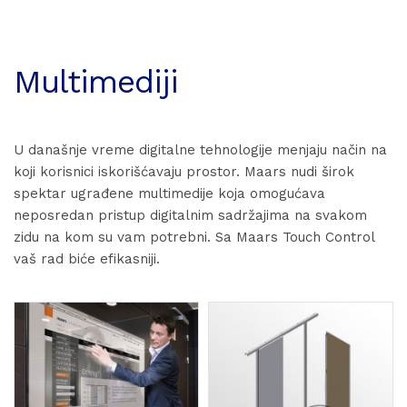
Multimediji
U današnje vreme digitalne tehnologije menjaju način na
koji korisnici iskorišćavaju prostor. Maars nudi širok
spektar ugrađene multimedije koja omogućava
neposredan pristup digitalnim sadržajima na svakom
zidu na kom su vam potrebni. Sa Maars Touch Control
vaš rad biće efikasniji.