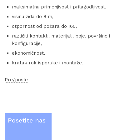
maksimalnu primenjivost i prilagodljivost,
visinu zida do 8 m,
otpornost od požara do I60,
različiti kontakti, materijali, boje, površine i
konfiguracije,
ekonomičnost,
kratak rok isporuke i montaže.
Pre/posle
Posetite nas