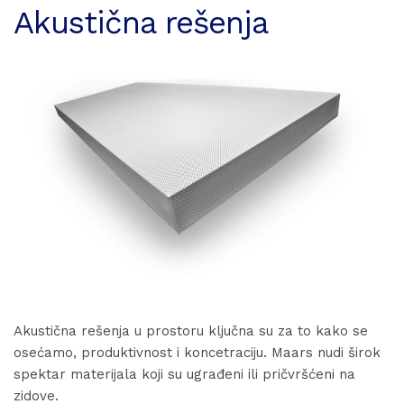
Akustična rešenja
Akustična rešenja u prostoru ključna su za to kako se
osećamo, produktivnost i koncetraciju. Maars nudi širok
spektar materijala koji su ugrađeni ili pričvršćeni na
zidove.