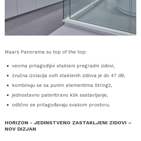
Maars Panorama su top of the top:
veoma prilagodljivi stakleni pregradni zidovi,
zvučna izolacija ovih staklenih zidova je do 47 dB,
kombinuju se sa punim elementima String2,
jednostavno patentirano klik sastavljanje,
odlično se prilagođavaju svakom prostoru.
HORIZON - JEDINSTVENO ZASTAKLJENI ZIDOVI –
NOV DIZJAN