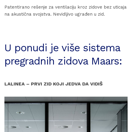
Patentirano rešenje za ventilaciju kroz zidove bez uticaja
na akustična svojstva. Nevidljivo ugrađen u zid.
U ponudi je više sistema
pregradnih zidova Maars:
LALINEA – PRVI ZID KOJI JEDVA DA VIDIŠ