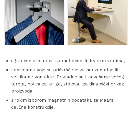
ugradnim ormarima sa metalnim ili drvenim vratima,
konzolama koje su pričvršćene za horizontalne ili
vertikalne kontakte. Prikladne su i za vešanje većeg
tereta, polica za knjige, stolova…za dinamički prikaz
proizvoda
širokim izborom magnetnih dodataka za Maars
čelične konstrukcije.