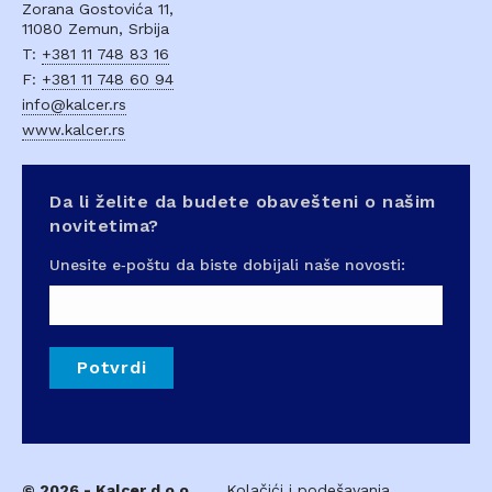
Zorana Gostovića 11,
11080 Zemun, Srbija
T:
+381 11 748 83 16
F:
+381 11 748 60 94
info@kalcer.rs
www.kalcer.rs
Da li želite da budete obavešteni o našim
novitetima?
Unesite e‑poštu da biste dobijali naše novosti:
Potvrdi
© 2026 - Kalcer d.o.o.
Kolačići i podešavanja