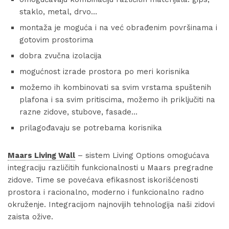
staklo, metal, drvo…
montaža je moguća i na već obrađenim površinama i
gotovim prostorima
dobra zvučna izolacija
mogućnost izrade prostora po meri korisnika
možemo ih kombinovati sa svim vrstama spuštenih
plafona i sa svim pritiscima, možemo ih priključiti na
razne zidove, stubove, fasade…
prilagođavaju se potrebama korisnika
Maars Living Wall
– sistem Living Options omogućava
integraciju različitih funkcionalnosti u Maars pregradne
zidove. Time se povećava efikasnost iskorišćenosti
prostora i racionalno, moderno i funkcionalno radno
okruženje. Integracijom najnovijih tehnologija naši zidovi
zaista ožive.