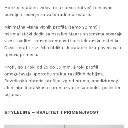
Horizon stakleni zidovi nisu samo lepi već i cenovno
povoljno rešenje za vaše radne prostore.
Minimalna visina vidnih profila (samo 22 mm) i
minimalistički dodir sa ostalim Maars sistemima stvaraju
visok kvalitet transparentnosti i arhitektonsku estetiku.
Okvir i vrata različitih oblika i karakteristika povećavaju
njihovu primenu.
Profili so široki od 25 do 35 mm, široki profili
omogućavaju upotrebu stakla različitih debljina.
Površinska obrada profila: izgled hroma, anodiziranog
aluminija ili praškasto premazivanje sa epoksi poliester
bojama.
STYLELINE – KVALITET I PRIMENJIVOST