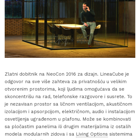
Zlatni dobitnik na NeoCon 2016 za dizajn. LineaCube je
odgovor na sve više zahteva za privatnošću u velikim
otvorenim prostorima, koji ljudima omogućava da se
skoncentrišu na rad, telefonske razgovore i susrete. To
je nezavisan prostor sa ličnom ventilacijom, akustičnom
izolacijom i apsorpcijom, električnom, audio i instalacijom
osvetljenja ugrađenom u plafonu. Može se kombinovati
sa pločastim panelima ili drugim materijalima iz ostalih
modela modularnih zidova i sa
Living Options
sistemima