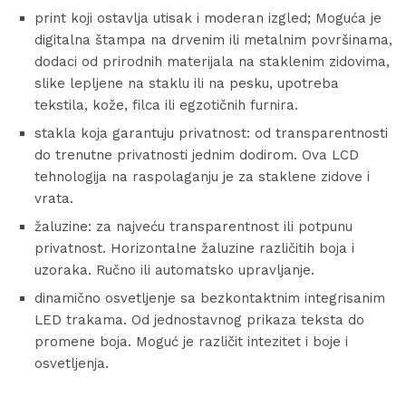
print koji ostavlja utisak i moderan izgled; Moguća je
digitalna štampa na drvenim ili metalnim površinama,
dodaci od prirodnih materijala na staklenim zidovima,
slike lepljene na staklu ili na pesku, upotreba
tekstila, kože, filca ili egzotičnih furnira.
stakla koja garantuju privatnost: od transparentnosti
do trenutne privatnosti jednim dodirom. Ova LCD
tehnologija na raspolaganju je za staklene zidove i
vrata.
žaluzine: za najveću transparentnost ili potpunu
privatnost. Horizontalne žaluzine različitih boja i
uzoraka. Ručno ili automatsko upravljanje.
dinamično osvetljenje sa bezkontaktnim integrisanim
LED trakama. Od jednostavnog prikaza teksta do
promene boja. Moguć je različit intezitet i boje i
osvetljenja.