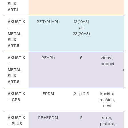
SLIK
ART.1
AKUSTIK
PET/PU+Pb
13(10+3)
–
ali
METAL
23(20+3)
SLIK
ART.5
AKUSTIK
PE+Pb
6
zidovi,
–
podovi
METAL
ce
SLIK
p
ART.6
v
AKUSTIK
EPDM
2 ali 2,5
kućišta
– GPB
mašina,
cevi
AKUSTIK
PE+EPDM
5
sten,
– PLUS
plafoni,