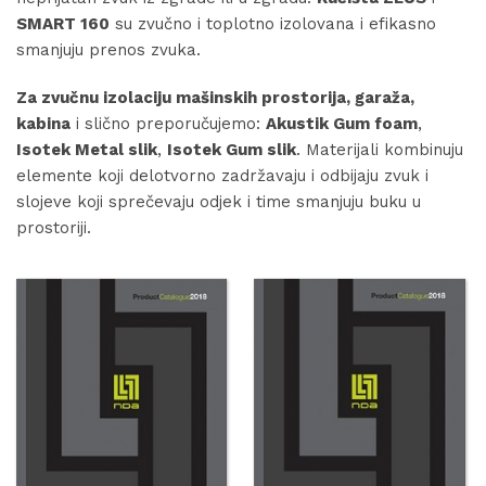
SMART 160
su zvučno i toplotno izolovana i efikasno
smanjuju prenos zvuka.
Za zvučnu izolaciju mašinskih prostorija, garaža,
kabina
i slično preporučujemo:
Akustik Gum foam
,
Isotek Metal slik
,
Isotek Gum slik
. Materijali kombinuju
elemente koji delotvorno zadržavaju i odbijaju zvuk i
slojeve koji sprečevaju odjek i time smanjuju buku u
prostoriji.