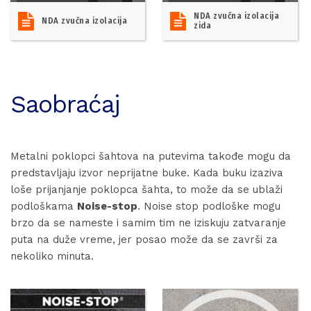
NDA zvučna izolacija
NDA zvučna izolacija
zida
Saobraćaj
Metalni poklopci šahtova na putevima takođe mogu da
predstavljaju izvor neprijatne buke. Kada buku izaziva
loše prijanjanje poklopca šahta, to može da se ublaži
podloškama
Noise-stop
. Noise stop podloške mogu
brzo da se nameste i samim tim ne iziskuju zatvaranje
puta na duže vreme, jer posao može da se završi za
nekoliko minuta.