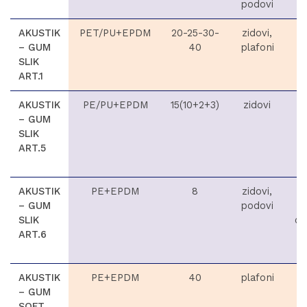
podovi
AKUSTIK
PET/PU+EPDM
20-25-30-
zidovi,
– GUM
40
plafoni
SLIK
ART.1
AKUSTIK
PE/PU+EPDM
15(10+2+3)
zidovi
– GUM
SLIK
ART.5
AKUSTIK
PE+EPDM
8
zidovi,
– GUM
podovi
SLIK
ce
ART.6
p
v
AKUSTIK
PE+EPDM
40
plafoni
ve
– GUM
SOFT