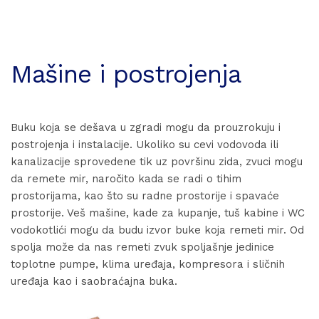
Mašine i postrojenja
Buku koja se dešava u zgradi mogu da prouzrokuju i
postrojenja i instalacije. Ukoliko su cevi vodovoda ili
kanalizacije sprovedene tik uz površinu zida, zvuci mogu
da remete mir, naročito kada se radi o tihim
prostorijama, kao što su radne prostorije i spavaće
prostorije. Veš mašine, kade za kupanje, tuš kabine i WC
vodokotlići mogu da budu izvor buke koja remeti mir. Od
spolja može da nas remeti zvuk spoljašnje jedinice
toplotne pumpe, klima uređaja, kompresora i sličnih
uređaja kao i saobraćajna buka.