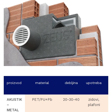
proizvod
material
debljina
upotreba
AKUSTIK
PET/PU+Pb
20-30-40
zidovi,
–
plafoni
METAL