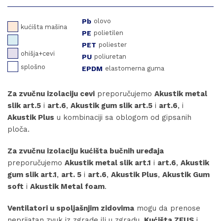
Pb
olovo
kućišta mašina
PE
polietilen
PET
poliester
ohišja+cevi
PU
poliuretan
splošno
EPDM
elastomerna guma
Za zvučnu izolaciju cevi
preporučujemo
Akustik metal
slik art.5
i
art.6
,
Akustik gum slik art.5
i
art.6
, i
Akustik Plus
u kombinaciji sa oblogom od gipsanih
ploča.
Za zvučnu izolaciju kućišta bučnih uređaja
preporučujemo
Akustik metal slik art.1
i
art.6
,
Akustik
gum slik art.1
,
art. 5
i
art.6
,
Akustik Plus
,
Akustik Gum
soft
i
Akustik Metal foam
.
Ventilatori u spoljašnjim zidovima
mogu da prenose
neprijatan zvuk iz zgrade ili u zgradu.
Kućišta ZEUS
i