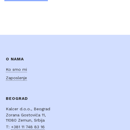
O NAMA
Ko smo mi
Zaposlenje
BEOGRAD
Kalcer d.o.o., Beograd
Zorana Gostovića 11,
11080 Zemun, Srbija
T:
+381 11 748 83 16