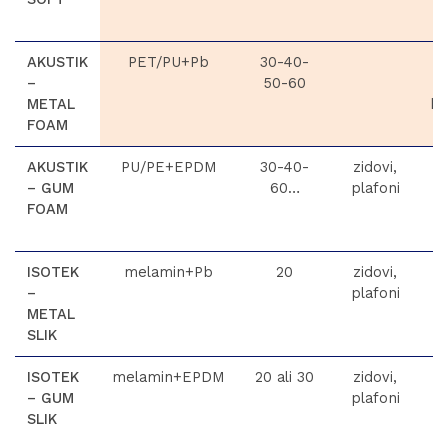
AKUSTIK
PET/PU+Pb
30-40-
–
50-60
METAL
ko
FOAM
AKUSTIK
PU/PE+EPDM
30-40-
zidovi,
– GUM
60…
plafoni
FOAM
ISOTEK
melamin+Pb
20
zidovi,
–
plafoni
METAL
SLIK
ISOTEK
melamin+EPDM
20 ali 30
zidovi,
– GUM
plafoni
SLIK