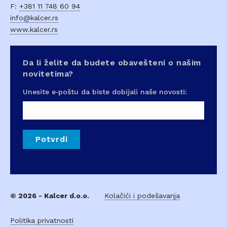
F:
+381 11 748 60 94
info@kalcer.rs
www.kalcer.rs
Da li želite da budete obavešteni o našim
novitetima?
Unesite e‑poštu da biste dobijali naše novosti:
Potvrdi
© 2026 - Kalcer d.o.o.
Kolačići i podešavanja
Politika privatnosti