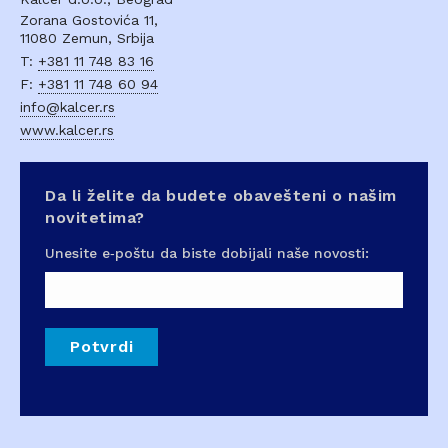
Zorana Gostovića 11,
11080 Zemun, Srbija
T:
+381 11 748 83 16
F:
+381 11 748 60 94
info@kalcer.rs
www.kalcer.rs
Da li želite da budete obavešteni o našim
novitetima?
Unesite e‑poštu da biste dobijali naše novosti:
Potvrdi