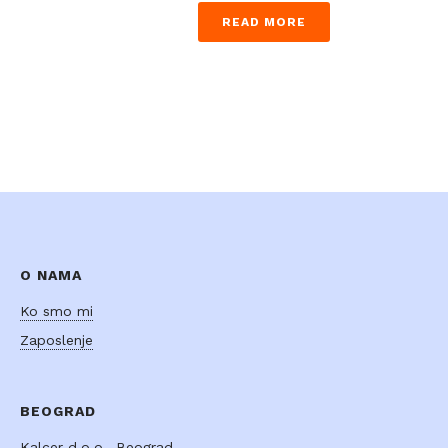
READ MORE
O NAMA
Ko smo mi
Zaposlenje
BEOGRAD
Kalcer d.o.o., Beograd